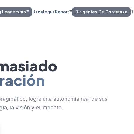
g Leadership™
Uscategui Report™
Dirigentes De Confianza
T
emasiado
ración
ragmático, logre una autonomía real de sus
ia, la visión y el impacto.